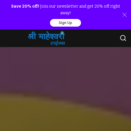
Save 20% off!
Join our newsletter and get 20% off right
away!
Sign Up