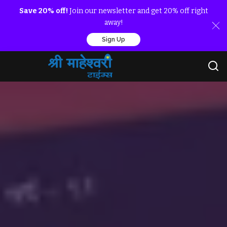
Save 20% off!
Join our newsletter and get 20% off right
away!
Sign Up