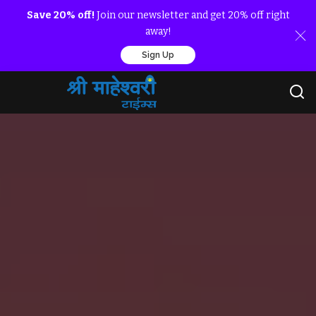
Save 20% off!
Join our newsletter and get 20% off right
away!
Sign Up