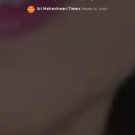
Sri Maheshwari Times
March 11, 2021
Posted
by