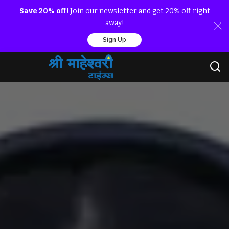
Save 20% off!
Join our newsletter and get 20% off right
away!
Sign Up