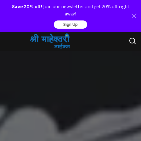
Save 20% off!
Join our newsletter and get 20% off right
away!
Sign Up