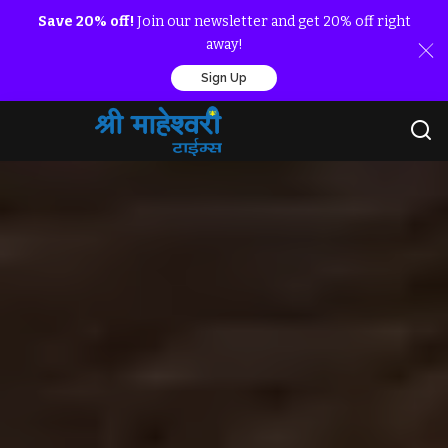
Save 20% off!
Join our newsletter and get 20% off right
away!
Sign Up