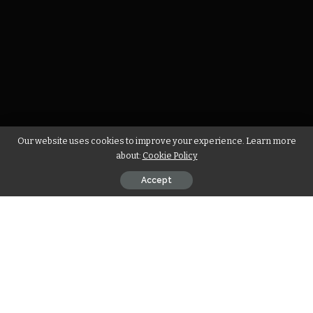
Our website uses cookies to improve your experience. Learn more
about:
Cookie Policy
Accept
वास्तव में सोशल
मीडिया लोगों को जोड़े रखकर परस्पर सम्पर्क बढ़ाने का एक बहुत अच्छा
माध्यम है। लेकिन वर्तमान में सोशल मीडिया
ब्लेकमेलिंग का जरिया भी बनाया जा रहा है।
अभी हाल फिलहाल में ऐसे कई केस आये हैं जिसमें माहेश्वरी समाज के बच्चों यहां तक कि
अधेड़ उम्र के लोगों के भी फंसने की बात सामने आई है। एक बार फंसने के बाद प्रारम्भ
ब्लेकमेलिंग का सिलसिला फिर थमता नहीं है।