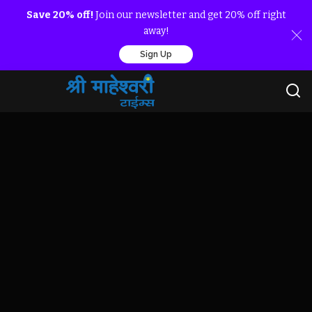
Save 20% off!
Join our newsletter and get 20% off right
away!
Sign Up