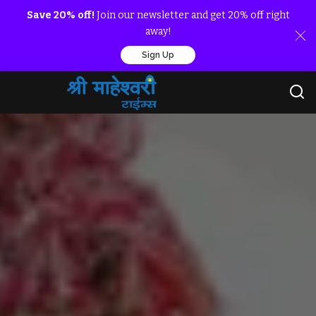
Save 20% off!
Join our newsletter and get 20% off right
away!
Sign Up