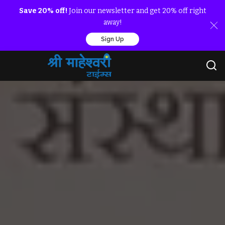
Save 20% off!
Join our newsletter and get 20% off right
away!
Sign Up