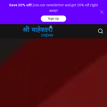
Save 20% off!
Join our newsletter and get 20% off right
away!
Sign Up