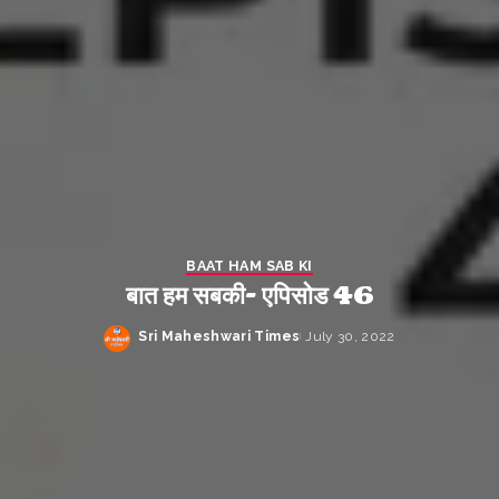
BAAT HAM SAB KI
बात हम सबकी- एपिसोड 46
Sri Maheshwari Times
July 30, 2022
Posted
by