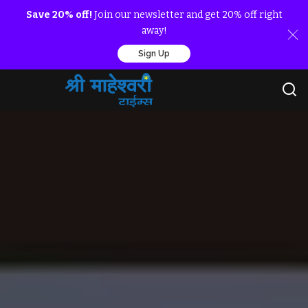
Save 20% off!
Join our newsletter and get 20% off right
away!
Sign Up