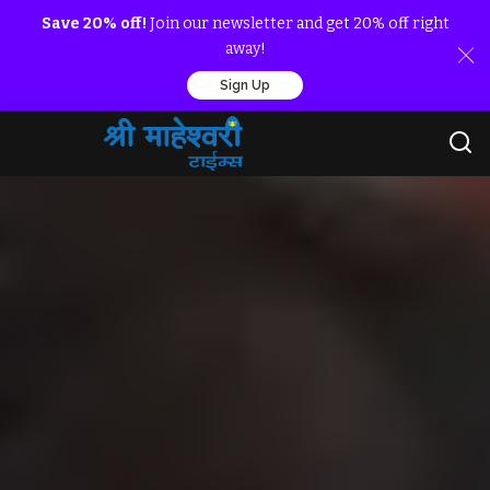
Save 20% off!
Join our newsletter and get 20% off right
away!
Sign Up