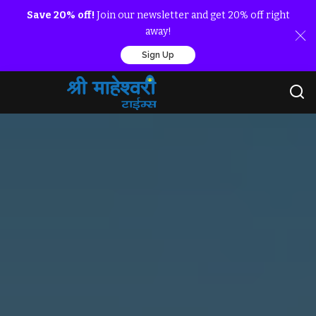
Save 20% off!
Join our newsletter and get 20% off right
away!
Sign Up