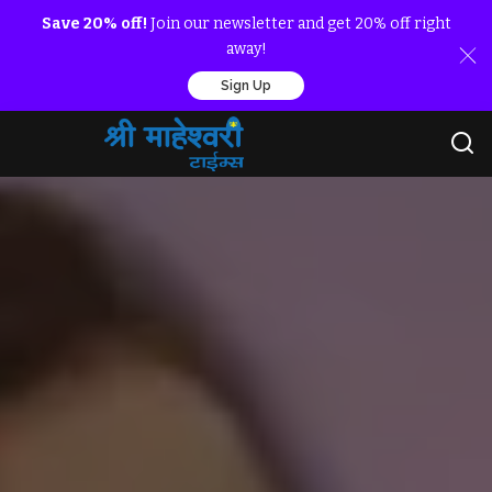
Save 20% off!
Join our newsletter and get 20% off right
away!
Sign Up