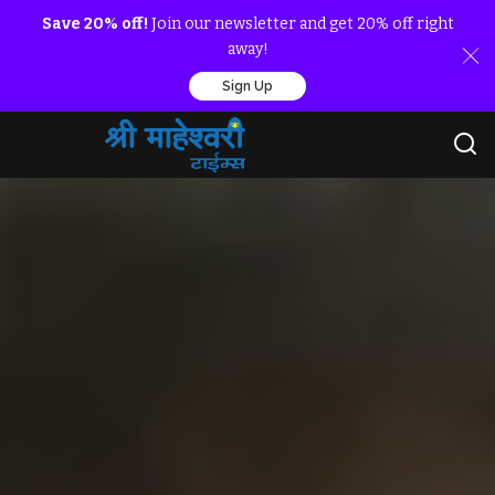
Save 20% off!
Join our newsletter and get 20% off right
away!
Sign Up