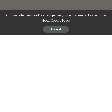
Our website uses cookies to improve your experience. Learn more
about:
Cookie Policy
Accept
ज्ञान मुद्रा शिरोमणि मुद्रा है। मूर्तियों एवं चित्रों में बहुधा देवताओं को ज्ञान मुद्रा में दिखाया
गया है। इसे शिव और शक्ति का मिलाप भी कहा जाता है। अंगूठा बुद्धि का और तर्जनी
अग्नि का प्रतीक है।
Contents
मुद्रा करने की विधि
क्या होता है लाभ