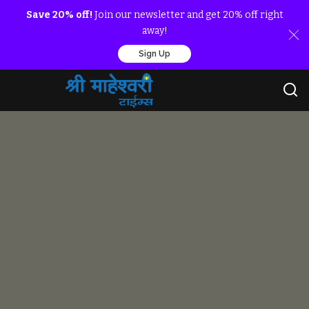
Save 20% off!
Join our newsletter and get 20% off right
away!
Sign Up